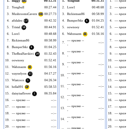
1.
miggy
00:12.31
1.
Yongbull
00:31.35
1.
--- празно 
168
2.
Yongbull
00:27.44
2.
Lore1
00:48.68
2.
--- празно 
3.
MushroomsCavern
00:27.73
3.
Rickieman86
00:58.99
3.
--- празно 
118
4.
afidaleo
00:42.32
4.
BumperStkr
01:04.25
4.
--- празно 
137
6
5.
Tristal
00:44.91
5.
oownoey
01:52.41
5.
--- празно 
50
6.
Lore1
00:48.68
6.
Wabznazm
01:56.16
6.
--- празно 
31
7.
Rickieman86
00:58.99
--- празно --
7.
--- празно 
7.
--:--
-
8.
BumperStkr
01:04.25
8.
--- празно 
6
--- празно --
8.
--:--
9.
TheRealSavikivi
01:32.43
9.
--- празно 
20
-
10.
oownoey
01:52.41
10.
--- празно 
--- празно --
9.
--:--
-
11.
Wabznazm
01:56.16
11.
--- празно 
31
--- празно --
12.
waynelyon
04:17.27
12.
--- празно 
15
10.
--:--
-
13.
Wiatcoco
04:26.34
13.
--- празно 
5
--- празно --
11.
--:--
14.
bella091
05:58.53
14.
--- празно 
97
-
15.
daisyisaflower
06:35.84
15.
--- празно 
1
--- празно --
12.
--:--
-
16.
--- празно ---
--:--
16.
--- празно 
--- празно --
17.
--- празно ---
--:--
17.
--- празно 
13.
--:--
-
18.
--- празно ---
--:--
18.
--- празно 
--- празно --
14.
--:--
19.
--- празно ---
--:--
19.
--- празно 
-
20.
--- празно ---
--:--
20.
--- празно 
--- празно --