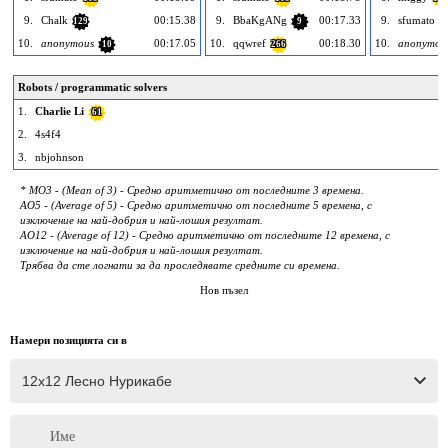
9.
Chalk
00:15.38
9.
BbaKgANg
00:17.33
9.
sfumato
129
9
1
10.
anonymous
00:17.05
10.
qqwref
00:18.30
10.
anonymou
10
266
Robots / programmatic solvers
1.
Charlie Li
61
2.
4s4f4
3.
nbjohnson
* MO3 - (Mean of 3) - Средно аритметично от последните 3 времена.
AO5 - (Average of 5) - Средно аритметично от последните 5 времена, с
изключение на най-добрия и най-лошия резултат.
AO12 - (Average of 12) - Средно аритметично от последните 12 времена, с
изключение на най-добрия и най-лошия резултат.
Трябва да сте логнати за да проследявате средните си времена.
Нов пъзел
Намери позицията си в
Име