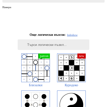
Намери
Още логически пъзели:
hide
show
Близалки
Куродоко