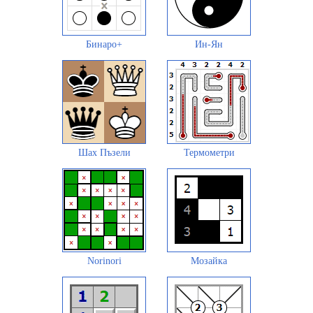
Бинаро+
Ин-Ян
Шах Пъзели
Термометри
Norinori
Мозайка