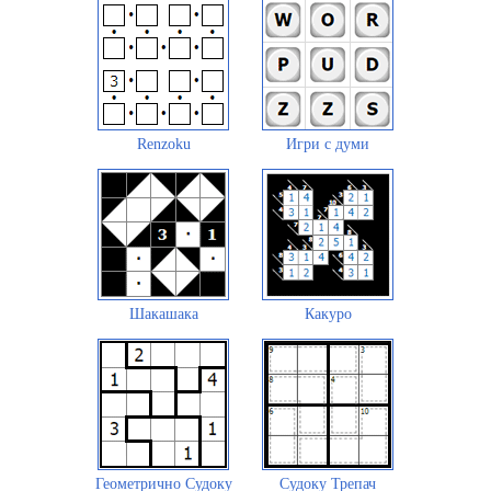
Renzoku
Игри с думи
Шакашака
Какуро
Геометрично Судоку
Судоку Трепач