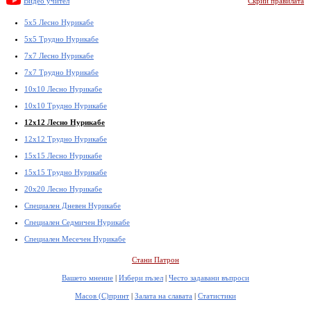
Видео учител
Скрий правилата
5x5 Лесно Нурикабе
5x5 Трудно Нурикабе
7x7 Лесно Нурикабе
7x7 Трудно Нурикабе
10x10 Лесно Нурикабе
10x10 Трудно Нурикабе
12x12 Лесно Нурикабе
12x12 Трудно Нурикабе
15x15 Лесно Нурикабе
15x15 Трудно Нурикабе
20x20 Лесно Нурикабе
Специален Дневен Нурикабе
Специален Седмичен Нурикабе
Специален Месечен Нурикабе
Стани Патрон
Вашето мнение
|
Избери пъзел
|
Често задавани въпроси
Масов (С)принт
|
Залата на славата
|
Статистики