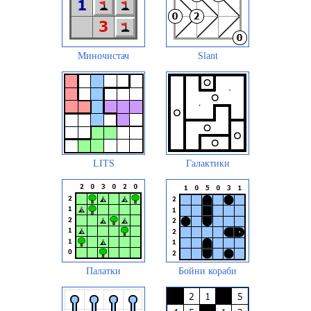
Миночистач
Slant
LITS
Галактики
Палатки
Бойни кораби