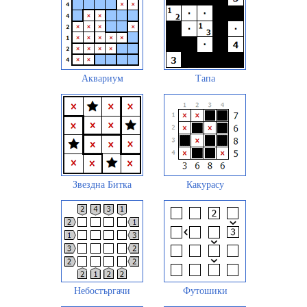
Аквариум
Тапа
Звездна Битка
Какурасу
Небостъргачи
Футошики