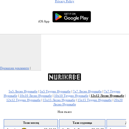
Privacy Policy
iOS App
Премахни рекламите
|
Докладвай тази реклама
5x5 Лесно Нурикабе
|
5x5 Трудно Нурикабе
|
7x7 Лесно Нурикабе
|
7x7 Трудно
Нурикабе
|
10x10 Лесно Нурикабе
|
10x10 Трудно Нурикабе
|
12x12 Лесно Нурикабе
|
12x12 Трудно Нурикабе
|
15x15 Лесно Нурикабе
|
15x15 Трудно Нурикабе
|
20x20
Лесно Нурикабе
Нов пъзел
Този месец
Тази седмица
Дн