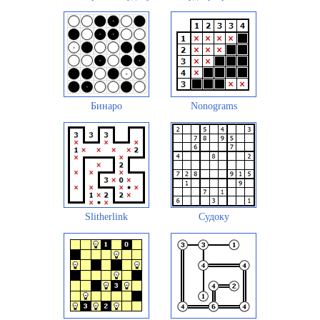
Бинаро
Nonograms
Slitherlink
Судоку