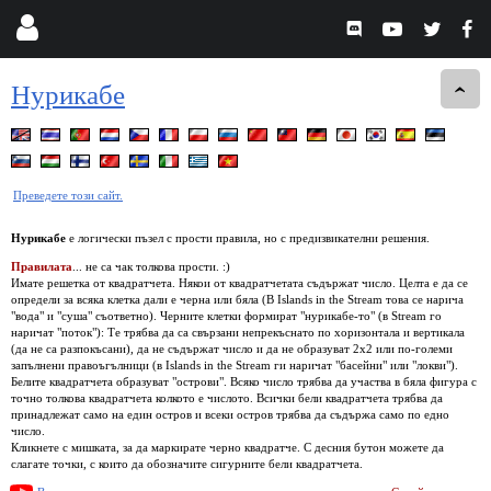
Нурикабе
Преведете този сайт.
Нурикабе
е логически пъзел с прости правила, но с предизвикателни решения.
Правилата
... не са чак толкова прости. :)
Имате решетка от квадратчета. Някои от квадратчетата съдържат число. Целта е да се
определи за всяка клетка дали е черна или бяла (В Islands in the Stream това се нарича
"вода" и "суша" съответно). Черните клетки формират "нурикабе-то" (в Stream го
наричат "поток"): Те трябва да са свързани непрекъснато по хоризонтала и вертикала
(да не са разпокъсани), да не съдържат число и да не образуват 2x2 или по-големи
запълнени правоъгълници (в Islands in the Stream ги наричат "басейни" или "локви").
Белите квадратчета образуват "острови". Всяко число трябва да участва в бяла фигура с
точно толкова квадратчета колкото е числото. Всички бели квадратчета трябва да
принадлежат само на един остров и всеки остров трябва да съдържа само по едно
число.
Кликнете с мишката, за да маркирате черно квадратче. С десния бутон можете да
слагате точки, с които да обозначите сигурните бели квадратчета.