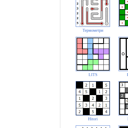
Термометри
LITS
Hitori