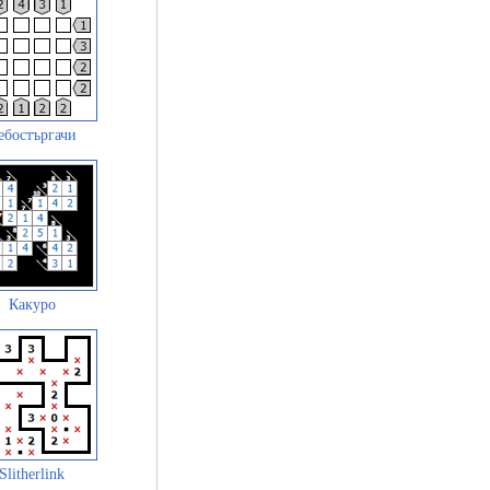
ебостъргачи
Какуро
Slitherlink