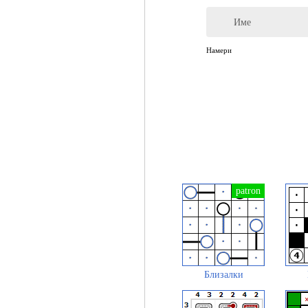
Име
Намери
Близалки