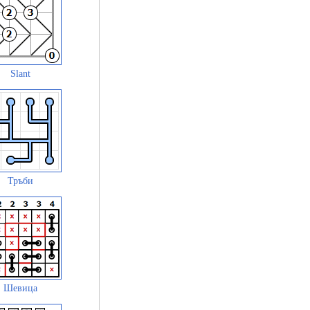
Slant
Тръби
Шевица