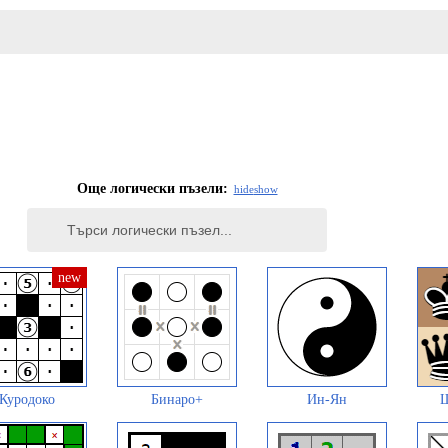
Още логически пъзели:
hide
show
Куродоко
Бинаро+
Ин-Ян
Ш