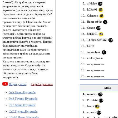
"поток"): Те трябва да са свързани
8.
afidaleo
137
непрекъснато по хоризонтала и
9.
k03ih01
вертикала (да не са разпокъсани), да не
55
съдържат число и да не образуват 2x2
10.
Odenzon
45
или по-големи запълнени
11.
BumperStkr
правоъгълници (в Islands in the Stream
6
ги наричат "басейни" или "локви").
12.
Canon
19
Белите квадратчета образуват
"острови". Всяко число трябва да
13.
bella091
96
участва в бяла фигура с точно толкова
14.
TheRealSavikivi
19
квадратчета колкото е числото. Всички
бели квадратчета трябва да
15.
Lore1
принадлежат само на един остров и
16.
waynelyon
15
всеки остров трябва да съдържа само
по едно число.
17.
ezekieljordan
Кликнете с мишката, за да маркирате
18.
--- празно ---
черно квадратче. С десния бутон
можете да слагате точки, с които да
19.
--- празно ---
обозначите сигурните бели
20.
--- празно ---
квадратчета.
Видео учител
Скрий правилата
MO3
5x5 Лесно Нурикабе
1.
numbrr
322
5x5 Трудно Нурикабе
2.
Puzzleist
115
7x7 Лесно Нурикабе
3.
bearn
206
7x7 Трудно Нурикабе
4.
vowels
216
10x10 Лесно Нурикабе