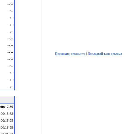
--:--
--:--
--:--
--:--
--:--
--:--
--:--
--:--
Премахни рекламите
|
Докладвай тази реклама
--:--
--:--
--:--
--:--
--:--
00:17.86
00:18.63
00:18.95
00:19.59