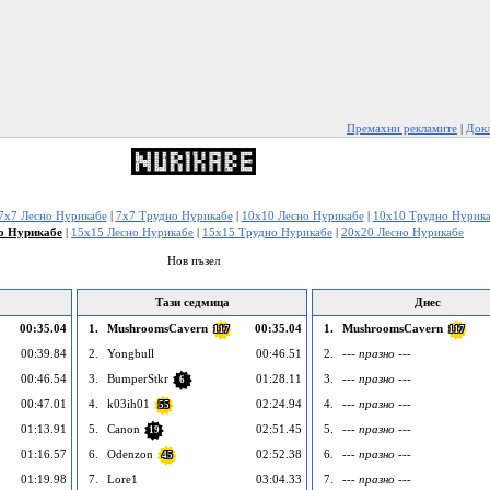
Премахни рекламите
|
Докл
7x7 Лесно Нурикабе
|
7x7 Трудно Нурикабе
|
10x10 Лесно Нурикабе
|
10x10 Трудно Нурик
о Нурикабе
|
15x15 Лесно Нурикабе
|
15x15 Трудно Нурикабе
|
20x20 Лесно Нурикабе
Нов пъзел
Тази седмица
Днес
00:35.04
1.
MushroomsCavern
00:35.04
1.
MushroomsCavern
117
117
00:39.84
2.
Yongbull
00:46.51
2.
--- празно ---
00:46.54
3.
BumperStkr
01:28.11
3.
--- празно ---
6
00:47.01
4.
k03ih01
02:24.94
4.
--- празно ---
55
01:13.91
5.
Canon
02:51.45
5.
--- празно ---
19
01:16.57
6.
Odenzon
02:52.38
6.
--- празно ---
45
01:19.98
7.
Lore1
03:04.33
7.
--- празно ---