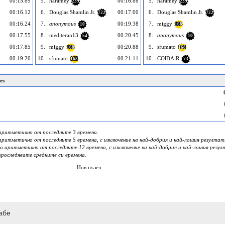
00:15.89
5.
haramey
00:16.88
5.
haramey
239
239
00:16.12
6.
Douglas Shamlin Jr.
00:17.00
6.
Douglas Shamlin Jr.
722
722
00:16.24
7.
anonymous
00:19.38
7.
miggy
10
168
00:17.55
8.
mediteran13
00:20.45
8.
anonymous
54
10
00:17.85
9.
miggy
00:20.88
9.
sfumato
168
168
00:19.20
10.
sfumato
00:21.11
10.
COlDAiR
168
73
rs
о аритметично от последните 3 времена.
о аритметично от последните 5 времена, с изключение на най-добрия и най-лошия резултат
дно аритметично от последните 12 времена, с изключение на най-добрия и най-лошия резул
проследявате средните си времена.
Нов пъзел