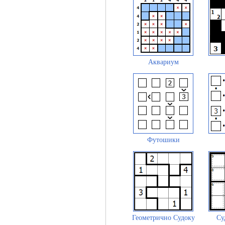
Аквариум
Футошики
Геометрично Судоку
Су