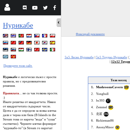
Нурикабе
Фиксирай рекламите
5x5 Лесно Нурикабе
|
5x5 Трудно Нурикабе
|
|
12x12 Трудн
Преведете този сайт.
Нурикабе
е логически пъзел с прости
Този месец
правила, но с предизвикателни
решения.
1.
MushroomsCavern
117
Правилата
... не са чак толкова прости.
2.
Yongbull
:)
3.
lw393
17
Имате решетка от квадратчета. Някои
от квадратчетата съдържат число.
4.
Zemmel
154
Целта е да се определи за всяка клетка
5.
北笙
104
дали е черна или бяла (В Islands in the
Stream това се нарича "вода" и "суша"
6.
Rickieman86
съответно). Черните клетки формират
7.
AnonyMinor
89
"нурикабе-то" (в Stream го наричат