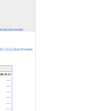
адвай тази реклама
абе
|
12x12 Лесно Нурикабе
00:39.15
--:--
--:--
--:--
--:--
--:--
--:--