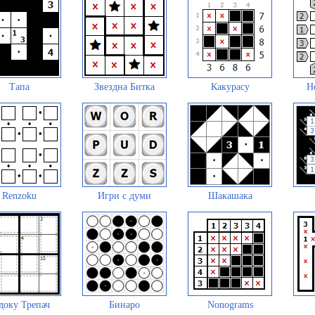
Тапа
Звездна Битка
Какурасу
Н
Renzoku
Игри с думи
Шакашака
доку Трепач
Бинаро
Nonograms