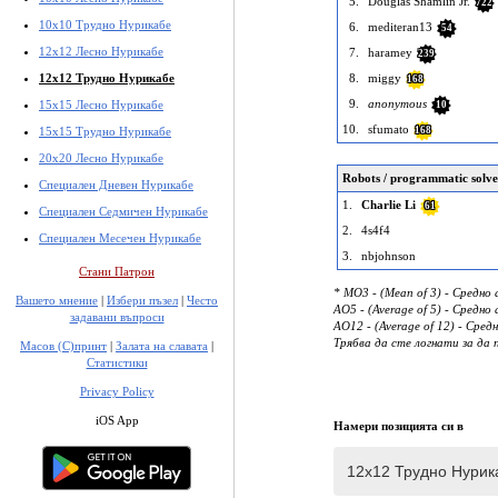
5.
Douglas Shamlin Jr.
722
10x10 Трудно Нурикабе
6.
mediteran13
54
12x12 Лесно Нурикабе
7.
haramey
239
12x12 Трудно Нурикабе
8.
miggy
168
9.
anonymous
15x15 Лесно Нурикабе
10
10.
sfumato
15x15 Трудно Нурикабе
168
20x20 Лесно Нурикабе
Robots / programmatic solve
Специален Дневен Нурикабе
1.
Charlie Li
61
Специален Седмичен Нурикабе
2.
4s4f4
Специален Месечен Нурикабе
3.
nbjohnson
Стани Патрон
* MO3 - (Mean of 3) - Средн
Вашето мнение
|
Избери пъзел
|
Често
AO5 - (Average of 5) - Средн
задавани въпроси
AO12 - (Average of 12) - Сре
Трябва да сте логнати за да 
Масов (С)принт
|
Залата на славата
|
Статистики
Privacy Policy
iOS App
Намери позицията си в