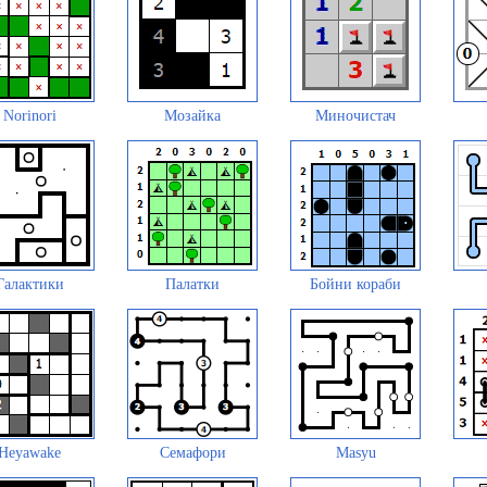
Norinori
Мозайка
Миночистач
Галактики
Палатки
Бойни кораби
Heyawake
Семафори
Masyu